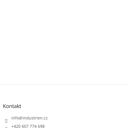
Z
á
p
a
Kontakt
t
í
info
@
industrien.cz
+420 607 774 698