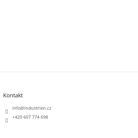
Z
á
p
a
Kontakt
t
í
info
@
industrien.cz
+420 607 774 698