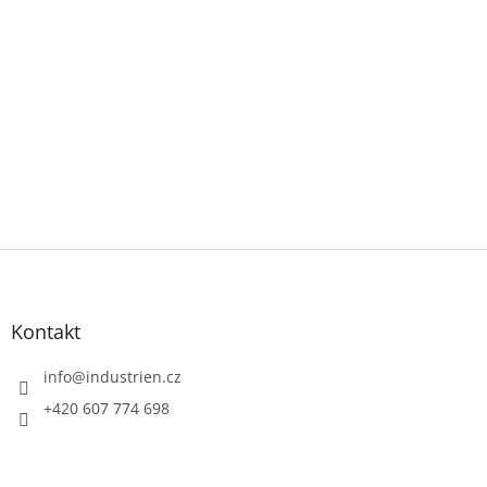
Z
á
p
a
Kontakt
t
í
info
@
industrien.cz
+420 607 774 698