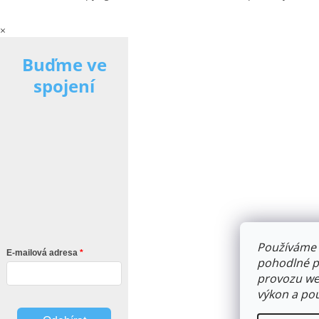
×
Buďme ve
spojení
Používáme 
E-mailová adresa
pohodlné pr
provozu web
výkon a pou