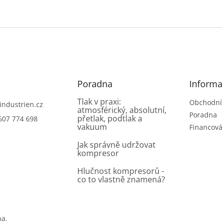
Poradna
Informa
Tlak v praxi:
Obchodní
industrien.cz
atmosférický, absolutní,
Poradna
přetlak, podtlak a
607 774 698
vakuum
Financová
Jak správně udržovat
kompresor
Hlučnost kompresorů -
co to vlastně znamená?
na.