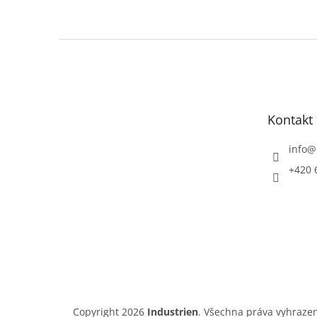
Z
á
p
a
t
Kontakt
í
info
@
+420 
Copyright 2026
Industrien
. Všechna práva vyhraze