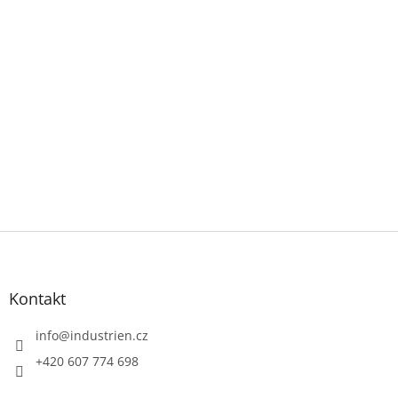
Z
á
p
a
Kontakt
t
í
info
@
industrien.cz
+420 607 774 698