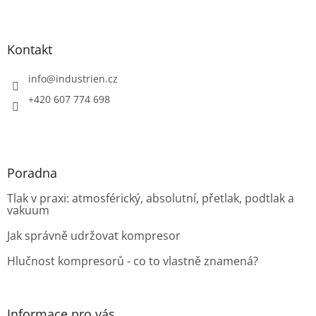
Z
á
p
a
Kontakt
t
í
info
@
industrien.cz
+420 607 774 698
Poradna
Tlak v praxi: atmosférický, absolutní, přetlak, podtlak a
vakuum
Jak správně udržovat kompresor
Hlučnost kompresorů - co to vlastně znamená?
Informace pro vás