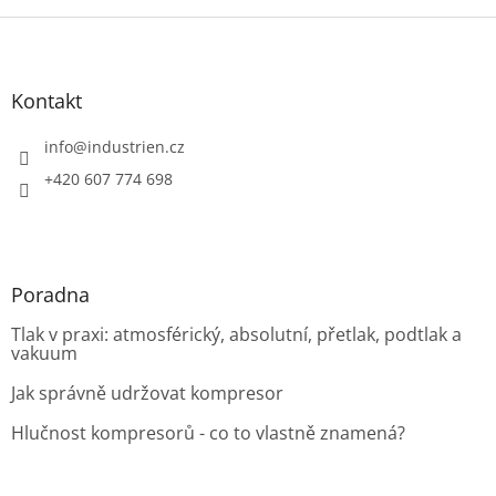
Z
á
p
a
Kontakt
t
í
info
@
industrien.cz
+420 607 774 698
Poradna
Tlak v praxi: atmosférický, absolutní, přetlak, podtlak a
vakuum
Jak správně udržovat kompresor
Hlučnost kompresorů - co to vlastně znamená?