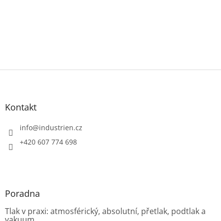
Z
á
p
a
Kontakt
t
í
info
@
industrien.cz
+420 607 774 698
Poradna
Tlak v praxi: atmosférický, absolutní, přetlak, podtlak a
vakuum