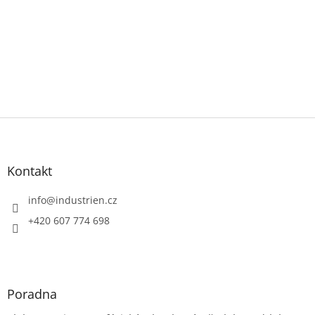
Z
á
p
a
Kontakt
t
í
info
@
industrien.cz
+420 607 774 698
Poradna