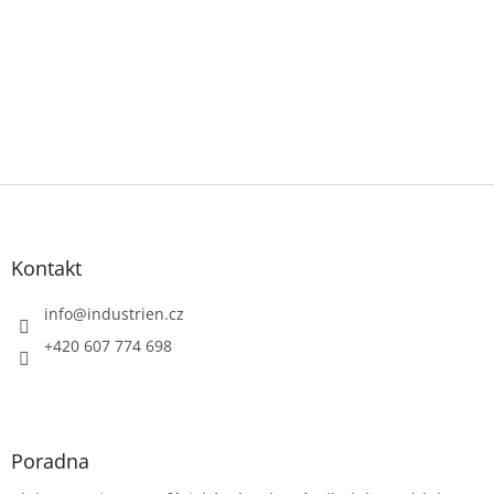
Z
á
p
a
Kontakt
t
í
info
@
industrien.cz
+420 607 774 698
Poradna