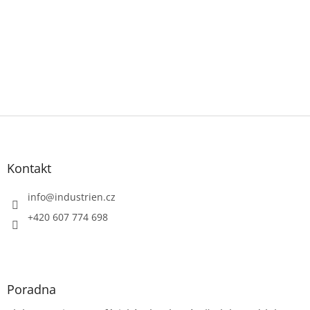
Z
á
p
a
Kontakt
t
í
info
@
industrien.cz
+420 607 774 698
Poradna