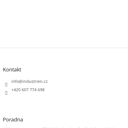
Z
á
p
a
Kontakt
t
í
info
@
industrien.cz
+420 607 774 698
Poradna