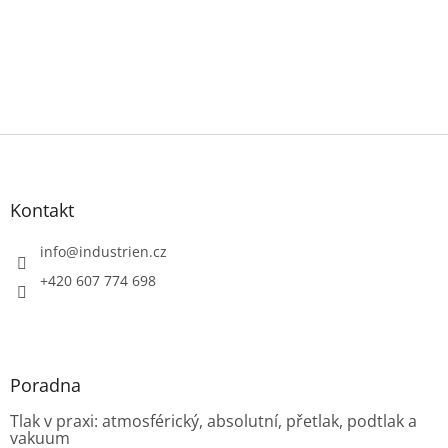
Z
á
p
a
Kontakt
t
í
info
@
industrien.cz
+420 607 774 698
Poradna
Tlak v praxi: atmosférický, absolutní, přetlak, podtlak a
vakuum