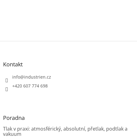
Z
á
p
a
Kontakt
t
í
info
@
industrien.cz
+420 607 774 698
Poradna
Tlak v praxi: atmosférický, absolutní, přetlak, podtlak a
vakuum