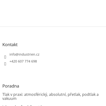
Z
á
p
a
Kontakt
t
í
info
@
industrien.cz
+420 607 774 698
Poradna
Tlak v praxi: atmosférický, absolutní, přetlak, podtlak a
vakuum