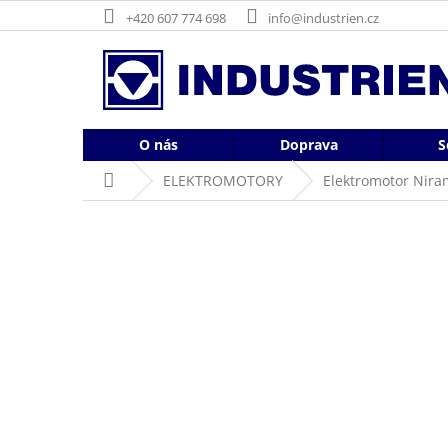
Přejít
+420 607 774 698
info@industrien.cz
na
obsah
O nás
Doprava
S
Domů
ELEKTROMOTORY
Elektromotor Nira