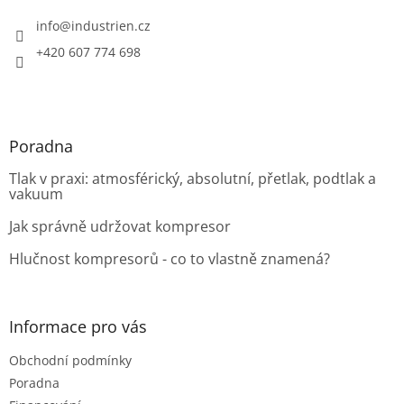
t
í
info
@
industrien.cz
+420 607 774 698
Poradna
Tlak v praxi: atmosférický, absolutní, přetlak, podtlak a
vakuum
Jak správně udržovat kompresor
Hlučnost kompresorů - co to vlastně znamená?
Informace pro vás
Obchodní podmínky
Poradna