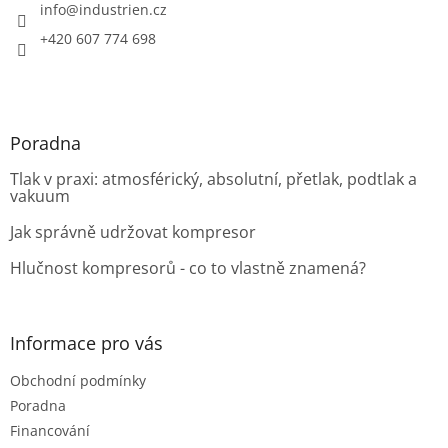
í
info
@
industrien.cz
+420 607 774 698
Poradna
Tlak v praxi: atmosférický, absolutní, přetlak, podtlak a
vakuum
Jak správně udržovat kompresor
Hlučnost kompresorů - co to vlastně znamená?
Informace pro vás
Obchodní podmínky
Poradna
Financování